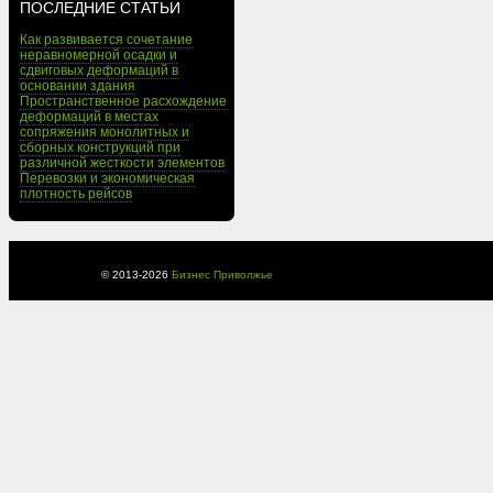
ПОСЛЕДНИЕ СТАТЬИ
Как развивается сочетание
неравномерной осадки и
сдвиговых деформаций в
основании здания
Пространственное расхождение
деформаций в местах
сопряжения монолитных и
сборных конструкций при
различной жесткости элементов
Перевозки и экономическая
плотность рейсов
© 2013-
2026
Бизнес Приволжье