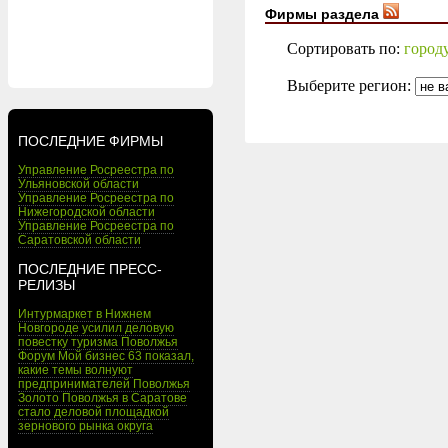
Фирмы раздела
Сортировать по:
город
Выберите регион:
ПОСЛЕДНИЕ ФИРМЫ
Управление Росреестра по
Ульяновской области
Управление Росреестра по
Нижегородской области
Управление Росреестра по
Саратовской области
ПОСЛЕДНИЕ ПРЕСС-
РЕЛИЗЫ
Интурмаркет в Нижнем
Новгороде усилил деловую
повестку туризма Поволжья
Форум Мой бизнес 63 показал,
какие темы волнуют
предпринимателей Поволжья
Золото Поволжья в Саратове
стало деловой площадкой
зернового рынка округа