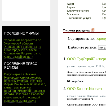
Аудит
Бан
Биржи
Бух
Консалтинг-бизнес
Коп
Маркетинг
Мен
Таможенные услуги
Юри
Фирмы раздела
ПОСЛЕДНИЕ ФИРМЫ
Сортировать по:
город
Управление Росреестра по
Ульяновской области
Выберите регион:
Управление Росреестра по
Нижегородской области
Управление Росреестра по
Саратовской области
1.
ООО СудСтройЭксперт
ПОСЛЕДНИЕ ПРЕСС-
регион: Саратов , адрес: 410012, 
РЕЛИЗЫ
Эксперты Саратовской компании 
Интурмаркет в Нижнем
занимается вопросами безопасно
Новгороде усилил деловую
повестку туризма Поволжья
Форум Мой бизнес 63 показал,
какие темы волнуют
2.
ООО Бизнес-Консалт
предпринимателей Поволжья
Золото Поволжья в Саратове
регион: Нижний Новгород , адрес:
стало деловой площадкой
asesbusines@yandex.ru
зернового рынка округа
Оценочная компания ООО "Бизнес