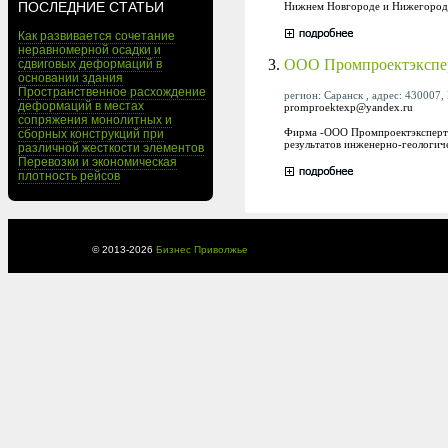
ПОСЛЕДНИЕ СТАТЬИ
Нижнем Новгороде и Нижегородс
Как развивается сочетание
неравномерной осадки и
3.
ООО Промпроектэкспе
сдвиговых деформаций в
основании здания
Пространственное расхождение
регион: Саранск , адрес: 430007, 
деформаций в местах
promproektexp@yandex.ru
сопряжения монолитных и
Фирма -ООО Промпроектэксперт- 
сборных конструкций при
результатов инженерно-геологич
различной жесткости элементов
Перевозки и экономическая
плотность рейсов
© 2013-
2026
Бизнес Приволжье