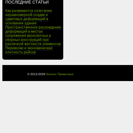
ПОСЛЕДНИЕ СТАТЬИ
Как развивается сочетание
неравномерной осадки и
сдвиговых деформаций в
основании здания
Пространственное расхождение
деформаций в местах
сопряжения монолитных и
сборных конструкций при
различной жесткости элементов
Перевозки и экономическая
плотность рейсов
© 2013-
2026
Бизнес Приволжье