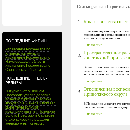
Статьи раздела Строительна
1.
Как развивается сочет
Сочетание неравномерной осадк
происходит пространственное и
комплексной диагностики.
ПОСЛЕДНИЕ ФИРМЫ
...
подробнее
Управление Росреестра по
Пространственное рас
Ульяновской области
2.
Управление Росреестра по
конструкций при разл
Нижегородской области
Управление Росреестра по
В местах сопряжения монолитны
Саратовской области
различной жесткостью элементо
анализа фактического состояния 
ПОСЛЕДНИЕ ПРЕСС-
...
подробнее
РЕЛИЗЫ
Ограниченная воспроиз
Интурмаркет в Нижнем
3.
Приволжского округа
Новгороде усилил деловую
повестку туризма Поволжья
Форум Мой бизнес 63 показал,
В Приволжском округе строитель
какие темы волнуют
риск системных ошибок и удоро
предпринимателей Поволжья
...
подробнее
Золото Поволжья в Саратове
стало деловой площадкой
зернового рынка округа