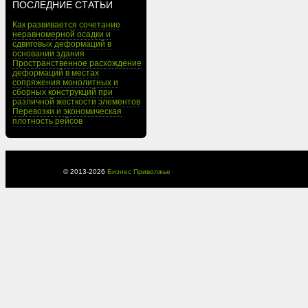
ПОСЛЕДНИЕ СТАТЬИ
Как развивается сочетание
неравномерной осадки и
сдвиговых деформаций в
основании здания
Пространственное расхождение
деформаций в местах
сопряжения монолитных и
сборных конструкций при
различной жесткости элементов
Перевозки и экономическая
плотность рейсов
© 2013-
2026
Бизнес Приволжье