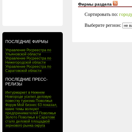
Фирмы раздела
Сортировать по:
город
Выберите регион:
ПОСЛЕДНИЕ ФИРМЫ
Управление Росреестра по
Ульяновской области
Управление Росреестра по
Нижегородской области
Управление Росреестра по
Саратовской области
ПОСЛЕДНИЕ ПРЕСС-
РЕЛИЗЫ
Интурмаркет в Нижнем
Новгороде усилил деловую
повестку туризма Поволжья
Форум Мой бизнес 63 показал,
какие темы волнуют
предпринимателей Поволжья
Золото Поволжья в Саратове
стало деловой площадкой
зернового рынка округа