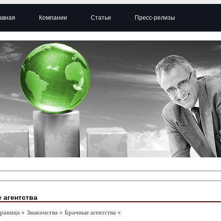
авная
Компании
Статьи
Пресс-релизы
 агентства
траница
Знакомства
Брачные агентства