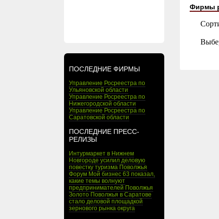
Фирмы 
Сорт
Выбе
ПОСЛЕДНИЕ ФИРМЫ
Управление Росреестра по
Ульяновской области
Управление Росреестра по
Нижегородской области
Управление Росреестра по
Саратовской области
ПОСЛЕДНИЕ ПРЕСС-
РЕЛИЗЫ
Интурмаркет в Нижнем
Новгороде усилил деловую
повестку туризма Поволжья
Форум Мой бизнес 63 показал,
какие темы волнуют
предпринимателей Поволжья
Золото Поволжья в Саратове
стало деловой площадкой
зернового рынка округа