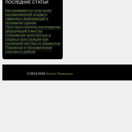
ПОСЛЕДНИЕ СТАТЬИ
Как развивается сочетание
неравномерной осадки и
сдвиговых деформаций в
основании здания
Пространственное расхождение
деформаций в местах
сопряжения монолитных и
сборных конструкций при
различной жесткости элементов
Перевозки и экономическая
плотность рейсов
© 2013-
2026
Бизнес Приволжье