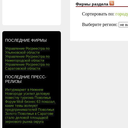
Фирмы раздела
Сортировать по:
город
Выберите регион:
ПОСЛЕДНИЕ ФИРМЫ
Управление Росреестра по
Ульяновской области
Управление Росреестра по
Нижегородской области
Управление Росреестра по
Саратовской области
ПОСЛЕДНИЕ ПРЕСС-
РЕЛИЗЫ
Интурмаркет в Нижнем
Новгороде усилил деловую
повестку туризма Поволжья
Форум Мой бизнес 63 показал,
какие темы волнуют
предпринимателей Поволжья
Золото Поволжья в Саратове
стало деловой площадкой
зернового рынка округа