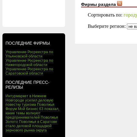
Фирмы раздела
Сортировать по:
город
Выберите регион:
ПОСЛЕДНИЕ ФИРМЫ
Управление Росреестра по
Ульяновской области
Управление Росреестра по
Нижегородской области
Управление Росреестра по
Саратовской области
ПОСЛЕДНИЕ ПРЕСС-
РЕЛИЗЫ
Интурмаркет в Нижнем
Новгороде усилил деловую
повестку туризма Поволжья
Форум Мой бизнес 63 показал,
какие темы волнуют
предпринимателей Поволжья
Золото Поволжья в Саратове
стало деловой площадкой
зернового рынка округа