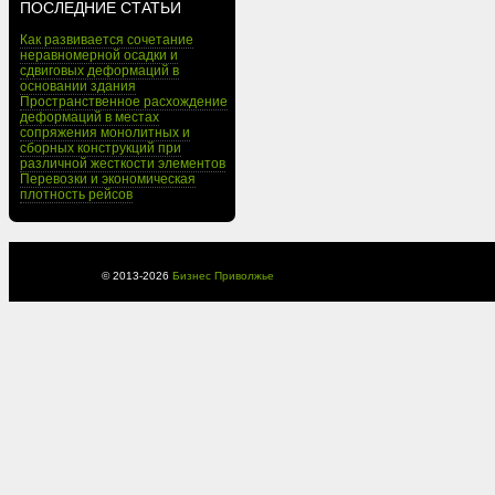
ПОСЛЕДНИЕ СТАТЬИ
Как развивается сочетание
неравномерной осадки и
сдвиговых деформаций в
основании здания
Пространственное расхождение
деформаций в местах
сопряжения монолитных и
сборных конструкций при
различной жесткости элементов
Перевозки и экономическая
плотность рейсов
© 2013-
2026
Бизнес Приволжье