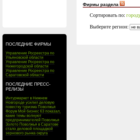
Фирмы раздела
Сортировать по:
город
Выберите регион:
ПОСЛЕДНИЕ ФИРМЫ
Управление Росреестра по
Ульяновской области
Управление Росреестра по
Нижегородской области
Управление Росреестра по
Саратовской области
ПОСЛЕДНИЕ ПРЕСС-
РЕЛИЗЫ
Интурмаркет в Нижнем
Новгороде усилил деловую
повестку туризма Поволжья
Форум Мой бизнес 63 показал,
какие темы волнуют
предпринимателей Поволжья
Золото Поволжья в Саратове
стало деловой площадкой
зернового рынка округа