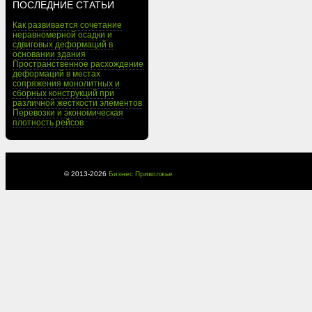
ПОСЛЕДНИЕ СТАТЬИ
Как развивается сочетание
неравномерной осадки и
сдвиговых деформаций в
основании здания
Пространственное расхождение
деформаций в местах
сопряжения монолитных и
сборных конструкций при
различной жесткости элементов
Перевозки и экономическая
плотность рейсов
© 2013-
2026
Бизнес Приволжье