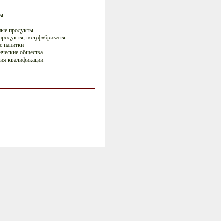
ты
ные продукты
продукты, полуфабрикаты
е напитки
ические общества
ия квалификации