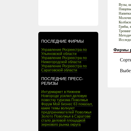
Вузы, 
Пищевые
Напитк
Молочн
Колбасн
Грибы, 
Тренинг
Методич
Исследо
ПОСЛЕДНИЕ ФИРМЫ
Фирмы 
Управление Росреестра по
Ульяновской области
Управление Росреестра по
Сорт
Нижегородской области
Управление Росреестра по
Выбе
Саратовской области
ПОСЛЕДНИЕ ПРЕСС-
РЕЛИЗЫ
Интурмаркет в Нижнем
Новгороде усилил деловую
повестку туризма Поволжья
Форум Мой бизнес 63 показал,
какие темы волнуют
предпринимателей Поволжья
Золото Поволжья в Саратове
стало деловой площадкой
зернового рынка округа