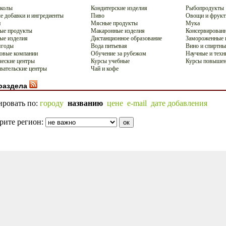
школы
Кондитерские изделия
Рыбопродукты
 добавки и ингредиенты
Пиво
Овощи и фрук
и
Мясные продукты
Мука
ые продукты
Макаронные изделия
Консервирован
ые изделия
Дистанционное образование
Замороженные 
ягоды
Вода питьевая
Вино и спиртны
овые компании
Обучение за рубежом
Научные и техн
еские центры
Курсы учебные
Курсы повышен
вательские центры
Чай и кофе
раздела
ировать по:
городу
названию
цене
e-mail
дате добавления
рите регион: