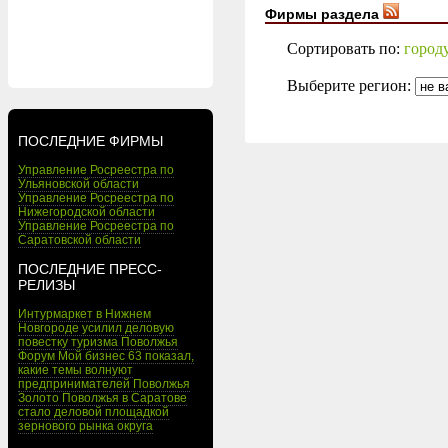
Фирмы раздела
Сортировать по:
город
Выберите регион:
ПОСЛЕДНИЕ ФИРМЫ
Управление Росреестра по
Ульяновской области
Управление Росреестра по
Нижегородской области
Управление Росреестра по
Саратовской области
ПОСЛЕДНИЕ ПРЕСС-
РЕЛИЗЫ
Интурмаркет в Нижнем
Новгороде усилил деловую
повестку туризма Поволжья
Форум Мой бизнес 63 показал,
какие темы волнуют
предпринимателей Поволжья
Золото Поволжья в Саратове
стало деловой площадкой
зернового рынка округа