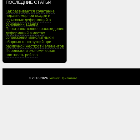
ПОСЛЕДНИЕ СТАТЬИ
Как развивается сочетание
неравномерной осадки и
сдвиговых деформаций в
основании здания
Пространственное расхождение
деформаций в местах
сопряжения монолитных и
сборных конструкций при
различной жесткости элементов
Перевозки и экономическая
плотность рейсов
© 2013-
2026
Бизнес Приволжье