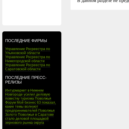
В данном разделе не пред
ПОСЛЕДНИЕ ФИРМЫ
Управление Росреестра по
Ульяновской области
Управление Росреестра по
Нижегородской области
Управление Росреестра по
Саратовской области
ПОСЛЕДНИЕ ПРЕСС-
РЕЛИЗЫ
Интурмаркет в Нижнем
Новгороде усилил деловую
повестку туризма Поволжья
Форум Мой бизнес 63 показал,
какие темы волнуют
предпринимателей Поволжья
Золото Поволжья в Саратове
стало деловой площадкой
зернового рынка округа