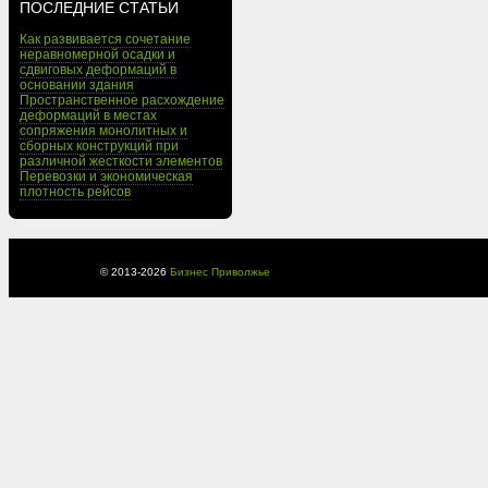
ПОСЛЕДНИЕ СТАТЬИ
Как развивается сочетание
неравномерной осадки и
сдвиговых деформаций в
основании здания
Пространственное расхождение
деформаций в местах
сопряжения монолитных и
сборных конструкций при
различной жесткости элементов
Перевозки и экономическая
плотность рейсов
© 2013-
2026
Бизнес Приволжье